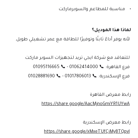
مناسبة للمطاعم والسوبرماركت
لماذا هذا الموديل؟
 لأنه يوفر أداءً ثابتًا وتوفيرًا للطاقة مع عمر تشغيلي طويل.
 للتعاقد مع شركة ايجي تريد لتجهيزات السوبر ماركت
 فرع القاهرة: 📞 01062414000 - 📞 01095116665
 فرع الإسكندرية: 📞 01017806013 - 📞 01028881690
رابط معرض القاهرة
https://share.google/AacMjnoGmiYR1UYwA
رابط معرض الإسكندرية
https://share.google/xMxeTUfCjMy8TQpvl