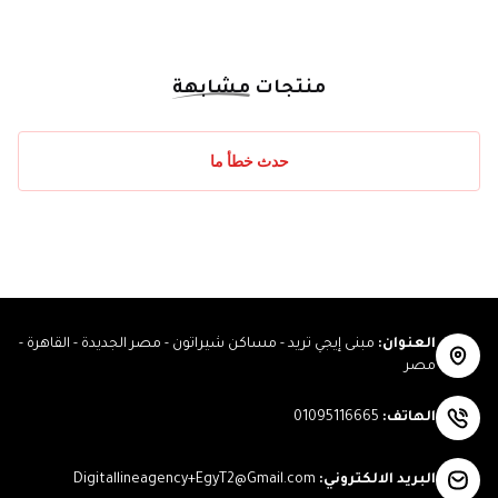
منتجات
مشابهة
حدث خطأ ما
العنوان
:
مبنى إيجي تريد - مساكن شيراتون - مصر الجديدة - القاهرة -
مصر
الهاتف
:
01095116665
البريد الالكتروني
:
Digitallineagency+EgyT2@Gmail.com