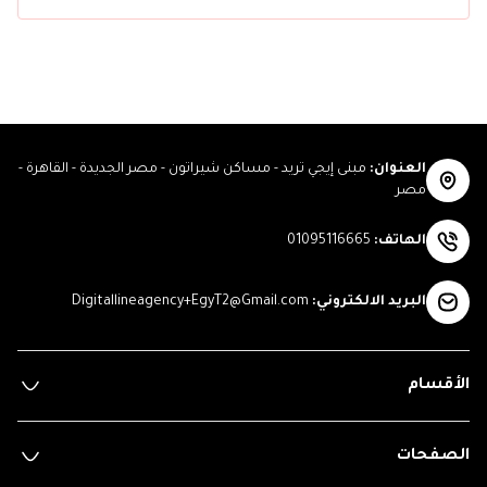
العنوان
:
مبنى إيجي تريد - مساكن شيراتون - مصر الجديدة - القاهرة -
مصر
الهاتف
:
01095116665
البريد الالكتروني
:
Digitallineagency+EgyT2@Gmail.com
الأقسام
الصفحات