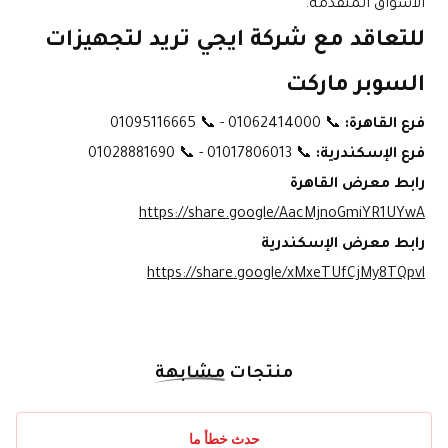
الأسواق المتقدمة.
للتعاقد مع شركة ايجي تريد لتجهيزات 
السوبر ماركت
فرع القاهرة:
 📞 01062414000 - 📞 01095116665
فرع الإسكندرية:
 📞 01017806013 - 📞 01028881690
رابط معرض القاهرة
https://share.google/AacMjnoGmiYR1UYwA
رابط معرض الإسكندرية
https://share.google/xMxeTUfCjMy8TQpvl
منتجات
مشابهة
حدث خطأ ما