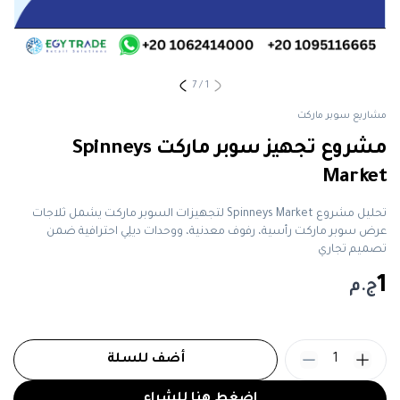
7
/
1
مشاريع سوبر ماركت
مشروع تجهيز سوبر ماركت Spinneys
Market
تحليل مشروع Spinneys Market لتجهيزات السوبر ماركت يشمل ثلاجات
عرض سوبر ماركت رأسية، رفوف معدنية، ووحدات ديلِي احترافية ضمن
تصميم تجاري
1
ج.م
1
أضف للسلة
اضغط هنا للشراء