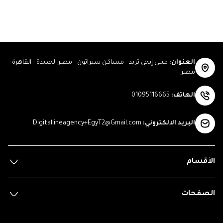
العنوان
:
مبنى إيجي تريد - مساكن شيراتون - مصر الجديدة - القاهرة -
مصر
الهاتف
:
01095116665
البريد الالكتروني
:
Digitallineagency+EgyT2@Gmail.com
الأقسام
الصفحات