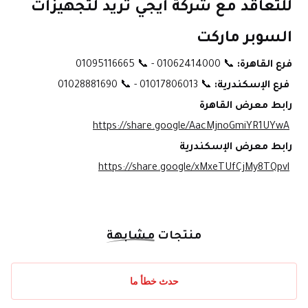
للتعاقد مع شركة ايجي تريد لتجهيزات 
السوبر ماركت
فرع القاهرة:
 📞 01062414000 - 📞 01095116665
فرع الإسكندرية:
 📞 01017806013 - 📞 01028881690
رابط معرض القاهرة
https://share.google/AacMjnoGmiYR1UYwA
رابط معرض الإسكندرية
https://share.google/xMxeTUfCjMy8TQpvl
منتجات
مشابهة
حدث خطأ ما