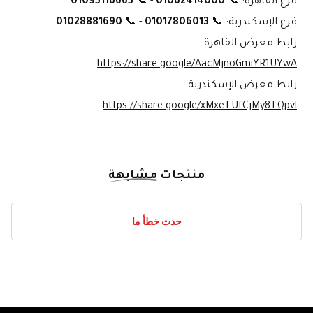
فرع القاهرة: 📞 
01062414000
 - 📞 
01095116665
فرع الإسكندرية: 📞 
01017806013
 - 📞 
01028881690
رابط معرض القاهرة
https://share.google/AacMjnoGmiYR1UYwA
رابط معرض الإسكندرية
https://share.google/xMxeTUfCjMy8TQpvl
منتجات
مشابهة
حدث خطأ ما