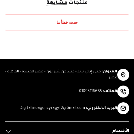
منتجات
مشابهة
حدث خطأ ما
العنوان
:
مبنى إيجي تريد - مساكن شيراتون - مصر الجديدة - القاهرة -
مصر
الهاتف
:
01095116665
البريد الالكتروني
:
Digitallineagency+EgyT2@Gmail.com
الأقسام