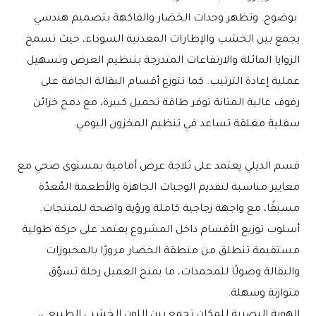
 بوضوح. وتظهر وحدات الخضار والفاكهة بتصميم هندسي 
يجمع بين الخشب والإطارات المعدنية السوداء، حيث تسمح 
الزوايا المائلة والارتفاعات المتدرجة بتنظيم العرض وتسهيل 
عملية إعادة الترتيب. كما تتوزع أقسام البقالة الجافة على 
رفوف عالية المتانة توفر طاقة تحميل كبيرة، مع دمج خزائن 
سفلية مغلقة تساعد في تنظيم المخزون اليومي.
قسم الديلي يعتمد على ثلاجة عرض أمامية بمستوى صحي مع 
معايير مناسبة لتقديم الوجبات الجاهزة والأطعمة المُعدّة 
مسبقًا، مع واجهة زجاجية كاملة ورؤية واضحة للمنتجات. 
أسلوب توزيع الأقسام داخل المشروع يعتمد على حركة طولية 
مستقيمة تنطلق من منطقة الخضار مرورًا بالمخبوزات 
والبقالة وصولًا للمجمدات، ما يمنح العميل رحلة تسوّق 
متوازنة وسهلة.
الهوية البصرية للمكان تجمع بين اللون الخشبي الطبيعي، 