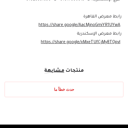
رابط معرض القاهرة
https://share.google/AacMjnoGmiYR1UYwA
رابط معرض الإسكندرية
https://share.google/xMxeTUfCjMy8TQpvl
منتجات
مشابهة
حدث خطأ ما