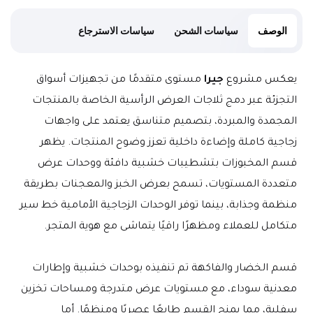
الوصف
سياسات الشحن
سياسات الاسترجاع
يعكس مشروع 
جيرا
 مستوى متقدمًا من تجهيزات أسواق 
التجزئة عبر دمج ثلاجات العرض الرأسية الخاصة بالمنتجات 
المجمدة والمبردة، بتصميم متناسق يعتمد على واجهات 
زجاجية كاملة وإضاءة داخلية تعزز وضوح المنتجات. يظهر 
قسم المخبوزات بتشطيبات خشبية دافئة ووحدات عرض 
متعددة المستويات، تسمح بعرض الخبز والمعجنات بطريقة 
منظمة وجذابة، بينما توفر الوحدات الزجاجية الأمامية خط سير 
متكامل للعملاء ومظهرًا راقيًا يتماشى مع هوية المتجر.
قسم الخضار والفاكهة تم تنفيذه بوحدات خشبية وإطارات 
معدنية سوداء، مع مستويات عرض متدرجة ومساحات تخزين 
سفلية، مما يمنح القسم طابعًا عصريًا ومنظمًا. أما 