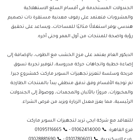
الجندولات المستخدمة في أقسام السلع الاستهلاكية 
والمشروبات فتعتمد على رفوف معدنية مستقرة ذات تصميم 
هندسي يوفر استغلالًا مثاليًا للمساحات، ويساعد على تحقيق 
رؤية واضحة للمنتجات من أول الممر وحتى آخره.
الديكور العام يعتمد على مزج الخشب مع الطوب، بالإضافة إلى 
إضاءة خطية واتجاهات حركة مدروسة، لتوفير تجربة تسوق 
مريحة وسلسة لتعزيز تجهيزات السوبر ماركت كمشروع جيرا. 
تم توجيه الأقسام وفق تدفق منطقي يبدأ بالمنتجات الطازجة 
والمخبوزات، مرورًا بالألبان والمجمدات، ووصولاً إلى الجندولات 
الرئيسية، مما يعزز معدل الزيارة ويزيد من فرص الشراء.
للتعاقد مع شركة ايجي تريد لتجهيزات السوبر ماركت
فرع القاهرة: 📞 01062414000 - 📞 01095116665
 فرع الإسكندرية: 📞 01017806013 - 📞 01028881690