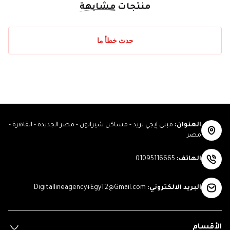
منتجات
مشابهة
حدث خطأ ما
العنوان
:
مبنى إيجي تريد - مساكن شيراتون - مصر الجديدة - القاهرة -
مصر
الهاتف
:
01095116665
البريد الالكتروني
:
Digitallineagency+EgyT2@Gmail.com
الأقسام