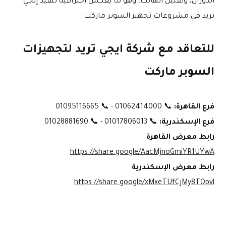
الدوران، وتقليل الهالك، وهو ما يعكس احترافية تنفيذ إيجي 
تريد في مشروعات تجهيز السوبر ماركت.
للتعاقد مع شركة ايجي تريد لتجهيزات 
السوبر ماركت
فرع القاهرة:
 📞 01062414000 - 📞 01095116665
فرع الإسكندرية:
 📞 01017806013 - 📞 01028881690
رابط معرض القاهرة
https://share.google/AacMjnoGmiYR1UYwA
رابط معرض الإسكندرية
https://share.google/xMxeTUfCjMy8TQpvl