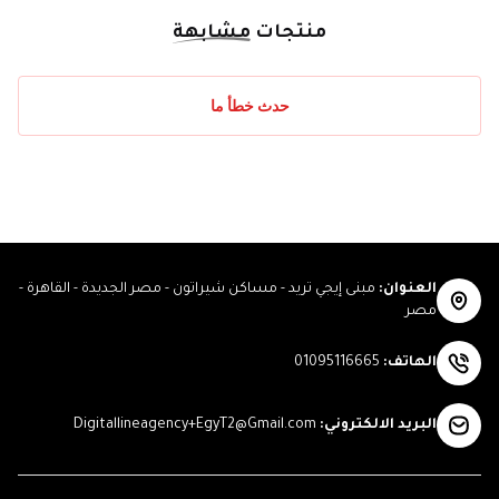
منتجات
مشابهة
حدث خطأ ما
العنوان
:
مبنى إيجي تريد - مساكن شيراتون - مصر الجديدة - القاهرة -
مصر
الهاتف
:
01095116665
البريد الالكتروني
:
Digitallineagency+EgyT2@Gmail.com