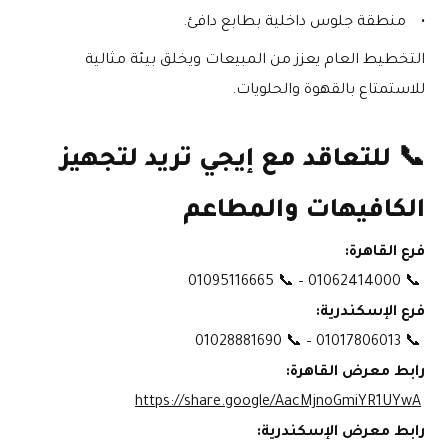
منطقة جلوس داخلية بطابع دافئ.
التخطيط العام يعزز من المبيعات ويخلق بيئة مثالية 
للاستمتاع بالقهوة والحلويات.
📞 للتعاقد مع إيجي تريد لتجهيز 
الكافيهات والمطاعم
فرع القاهرة:
 📞 01062414000 – 📞 01095116665
فرع الإسكندرية:
 📞 01017806013 – 📞 01028881690
رابط معرض القاهرة:
https://share.google/AacMjnoGmiYR1UYwA
رابط معرض الإسكندرية: