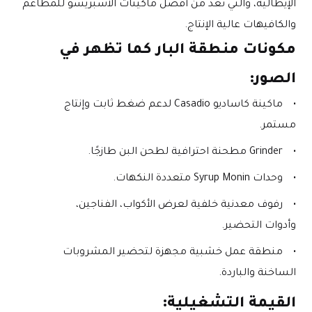
الإيطالية، والتي تُعد من أفضل ماكينات الاسبريسو للمطاعم 
والكافيهات عالية الإنتاج.
مكونات منطقة البار كما تظهر في 
الصور:
ماكينة كاساديو Casadio لدعم ضغط ثابت وإنتاج 
مستمر.
Grinder مطحنة احترافية لطحن البن طازجًا.
وحدات Syrup Monin متعددة النكهات.
رفوف معدنية خلفية لعرض الأكواب، الفناجين، 
وأدوات التحضير.
منطقة عمل خشبية مجهزة لتحضير المشروبات 
الساخنة والباردة.
القيمة التشغيلية: