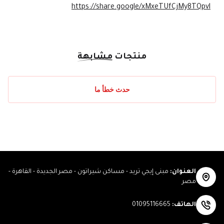
https://share.google/xMxeTUfCjMy8TQpvl
منتجات
مشابهة
حدث خطأ ما
العنوان
:
مبنى إيجي تريد - مساكن شيراتون - مصر الجديدة - القاهرة -
مصر
الهاتف
:
01095116665