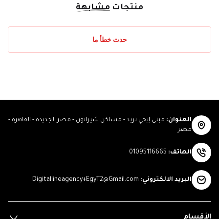
منتجات
مشابهة
حدث خطأ ما
العنوان
:
مبنى إيجي تريد - مساكن شيراتون - مصر الجديدة - القاهرة -
مصر
الهاتف
:
01095116665
البريد الالكتروني
:
Digitallineagency+EgyT2@Gmail.com
الأقسام