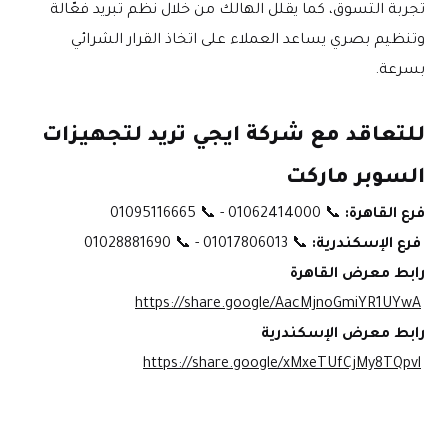
تجربة التسوق، كما يقلل الهالك من خلال نظم تبريد فعّالة 
وتنظيم بصري يساعد العملاء على اتخاذ القرار الشرائي 
بسرعة.
للتعاقد مع شركة ايجي تريد لتجهيزات 
السوبر ماركت
فرع القاهرة:
 📞 01062414000 - 📞 01095116665
فرع الإسكندرية:
 📞 01017806013 - 📞 01028881690
رابط معرض القاهرة
https://share.google/AacMjnoGmiYR1UYwA
رابط معرض الإسكندرية
https://share.google/xMxeTUfCjMy8TQpvl