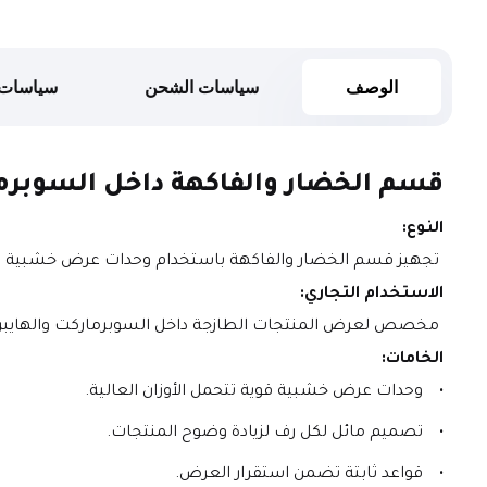
الوصف
سياسات الشحن
سياسات 
قسم الخضار والفاكهة داخل السوبرم
النوع:
 تجهيز قسم الخضار والفاكهة باستخدام وحدات عرض خشبية متعددة المستويات.
الاستخدام التجاري:
 مخصص لعرض المنتجات الطازجة داخل السوبرماركت والهايبرماركت بطريقة منظمة تساعد العميل على رؤية الأصناف بسهولة، وتمنح المكان مظهرًا عصريًا وجذابًا.
الخامات:
وحدات عرض خشبية قوية تتحمل الأوزان العالية.
تصميم مائل لكل رف لزيادة وضوح المنتجات.
قواعد ثابتة تضمن استقرار العرض.