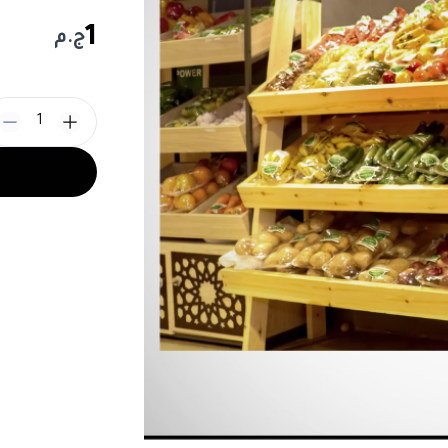
1
ج.م
1