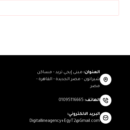
العنوان
:
مبنى إيجي تريد - مساكن
شيراتون - مصر الجديدة - القاهرة -
مصر
الهاتف
:
01095116665
البريد الالكتروني
:
Digitallineagency+EgyT2@Gmail.com