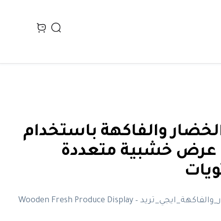
Search
n cart, view bag
خضار والفاكهة باستخدام
عرض خشبية متعددة
يات
قسم_الخضار_والفاكهة_ايجي_تريد Wooden Fresh Produce Display –