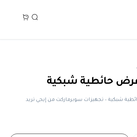
Search
n cart, view bag
رض حائطية شبكية
طية شبكية – تجهيزات سوبرماركت من إيجي تريد