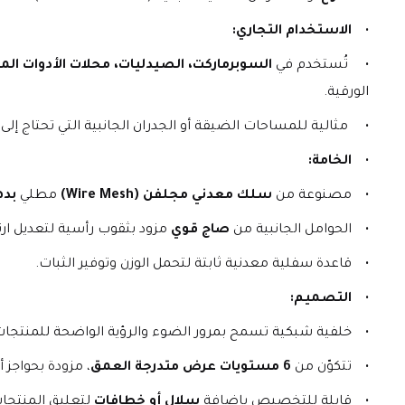
الاستخدام التجاري:
 تُستخدم في 
السوبرماركت، الصيدليات، محلات الأدوات المنز
الورقية.
 مثالية للمساحات الضيقة أو الجدران الجانبية التي تحتاج 
الخامة:
مصنوعة من 
سلك معدني مجلفن (Wire Mesh)
 مطلي 
بده
الحوامل الجانبية من 
صاج قوي
 مزود بثقوب رأسية لتعديل ار
قاعدة سفلية معدنية ثابتة لتحمل الوزن وتوفير الثبات.
التصميم:
خلفية شبكية تسمح بمرور الضوء والرؤية الواضحة للمنتجات
تتكوّن من 
6 مستويات عرض متدرجة العمق
، مزودة بحواجز
قابلة للتخصيص بإضافة 
سلال أو خطافات
 لتعليق المنتجات