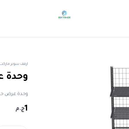
ارفف سوبر ماركت
وحدة ع
وحدة عرض حائ
1
ج.م