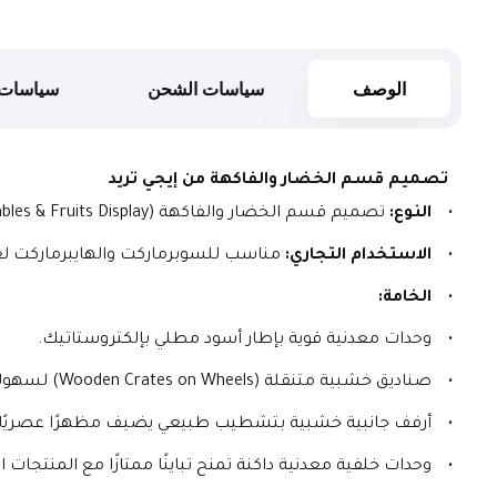
الوصف
سياسات الشحن
سياسات 
 تصميم قسم الخضار والفاكهة من إيجي تريد
النوع:
 تصميم قسم الخضار والفاكهة (Vegetables & Fruits Display).
الاستخدام التجاري:
 مناسب للسوبرماركت والهايبرماركت ل
الخامة:
وحدات معدنية قوية بإطار أسود مطلي بإلكتروستاتيك.
صناديق خشبية متنقلة (Wooden Crates on Wheels) لسهولة إعادة الترتيب.
أرفف جانبية خشبية بتشطيب طبيعي يضيف مظهرًا عصريًا
وحدات خلفية معدنية داكنة تمنح تباينًا ممتازًا مع المنتجات ال