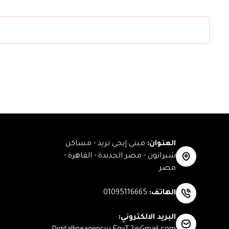
العنوان
:
مبنى إيجي تريد - مساكن
شيراتون - مصر الجديدة - القاهرة -
مصر
الهاتف
:
01095116665
البريد الالكتروني
: