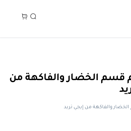
Search
n cart, view bag
قسم الخضار والفاكهة من
يد
خضار والفاكهة من إيجي تريد