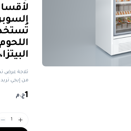
لأقسام
السوبر
تُستخد
اللحوم
البيتزا
من إيجي تريد
1
ج.م
1