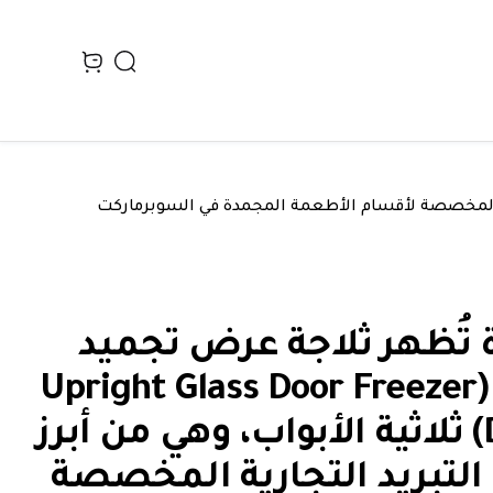
Search
n cart, view bag
واب، وهي من أبرز وحدات التبريد التجارية المخصصة لأقسام الأطعمة المجمدة في السوبرماركت
 تُظهر ثلاجة عرض تجميد
رأسية (Upright Glass Door Freezer
Display) ثلاثية الأبواب، وهي من أبرز
التبريد التجارية المخصصة