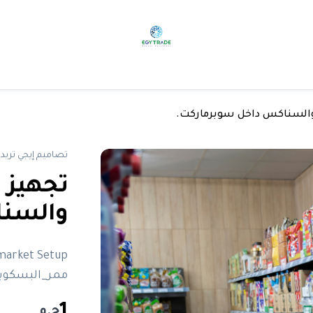
والسناكس داخل سوبرماركت.
تصاميم إيجي تريد
تجهيز 
والسنا
rmarket Setup
ممر_البسكوي
1
ج.م