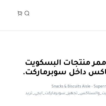
Search
n cart, view bag
ممر منتجات البسكويت
كس داخل سوبرماركت.
Snacks & Biscuits Aisle – Supe
ت_والسناكس_تجهيز_سوبرماركت_ايجي_تريد