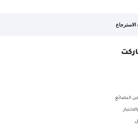
الاسترجاع
ركت
ن البضائع.
ختيار.
.