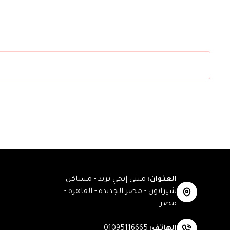
العنوان
:
مبنى إيجي تريد - مساكن
شيراتون - مصر الجديدة - القاهرة -
مصر
الهاتف
:
01095116665