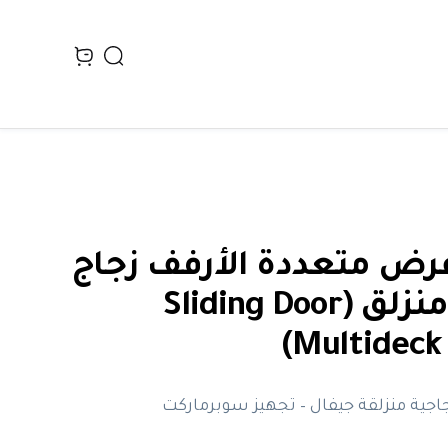
Search
n cart, view bag
عرض متعددة الأرفف زجاج
أمامي منزلق (Sliding Door
Multideck C
اجية منزلقة جيفال – تجهيز سوبرماركت