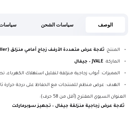
الوصف
سياسات الشحن
سياسات 
المنتج: 
ثلاجة عرض متعددة الأرفف زجاج أمامي منزلق (Sliding Door Multideck Chiller)
الماركة: 
JVALE – جيفال
المميزات: أبواب زجاجية منزلقة لتقليل استهلاك الكهرباء، تص
الهدف: عرض منظم للمنتجات مع الحفاظ على درجة حرارة ثاب
العنوان السيوي المقترح (أقل من 58 حرف):
ثلاجة عرض زجاجية منزلقة جيفال – تجهيز سوبرماركت