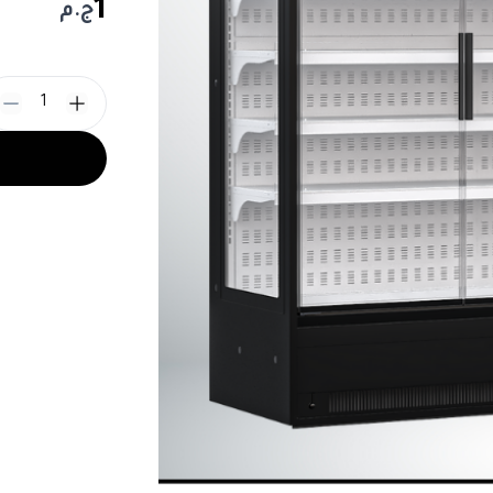
1
ج.م
1