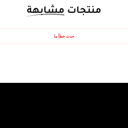
منتجات
مشابهة
حدث خطأ ما