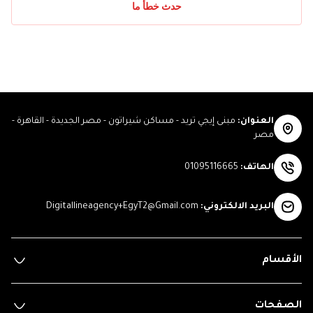
حدث خطأ ما
العنوان
:
مبنى إيجي تريد - مساكن شيراتون - مصر الجديدة - القاهرة -
مصر
الهاتف
:
01095116665
البريد الالكتروني
:
Digitallineagency+EgyT2@Gmail.com
الأقسام
الصفحات