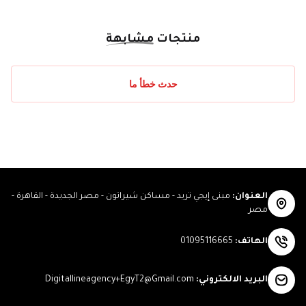
منتجات
مشابهة
حدث خطأ ما
العنوان
:
مبنى إيجي تريد - مساكن شيراتون - مصر الجديدة - القاهرة -
مصر
الهاتف
:
01095116665
البريد الالكتروني
:
Digitallineagency+EgyT2@Gmail.com