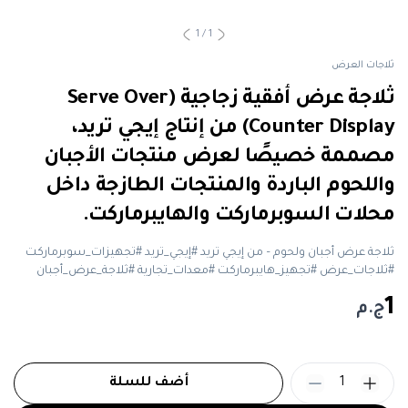
1
/
1
ثلاجات العرض
ثلاجة عرض أفقية زجاجية (Serve Over
Counter Display) من إنتاج إيجي تريد،
مصممة خصيصًا لعرض منتجات الأجبان
واللحوم الباردة والمنتجات الطازجة داخل
محلات السوبرماركت والهايبرماركت.
ثلاجة عرض أجبان ولحوم – من إيجي تريد #إيجي_تريد #تجهيزات_سوبرماركت
#ثلاجات_عرض #تجهيز_هايبرماركت #معدات_تجارية #ثلاجة_عرض_أجبان
1
ج.م
1
أضف للسلة