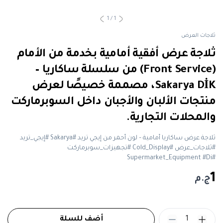
1
/
1
ثلاجات العرض
ثلاجة عرض أفقية أمامية بخدمة من الأمام
(Front Service) من سلسلة ساكاريا –
Sakarya DİK، مصممة خصيصًا لعرض
منتجات الألبان والأجبان داخل السوبرماركت
والمحلات التجارية.
ثلاجة عرض ساكاريا أمامية – لون أحمر من إيجي تريد #Sakarya #إيجي_تريد
#ثلاجات_عرض #Cold_Display #تجهيزات_سوبرماركت
#Supermarket_Equipment #Di
1
ج.م
1
أضف للسلة