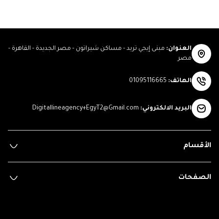
العنوان
:
مبنى إيجي تريد - مساكن شيراتون - مصر الجديدة - القاهرة -
مصر
الهاتف
:
01095116665
البريد الالكتروني
:
Digitallineagency+EgyT2@Gmail.com
الأقسام
الصفحات