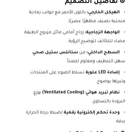
⚙️ 
تفاصيل التصميم
الهيكل الخارجي:
 باللون الأحمر مع جوانب رمادية 
منحنية تضيف مظهرًا عصريًا.
الواجهة الزجاجية:
 زجاج أمامي مائل مزدوج الطبقة 
مضاد للتكاثف لتوضيح الرؤية.
السطح الداخلي:
 من 
ستانلس ستيل صحي
سهل التنظيف ومقاوم للصدأ.
إضاءة LED علوية
 تسلط الضوء على المنتجات 
وتبرزها بوضوح.
نظام تبريد هوائي (Ventilated Cooling)
 يوزع 
البرودة بالتساوي.
وحدة تحكم إلكترونية رقمية
 لضبط درجة الحرارة 
بدقة.