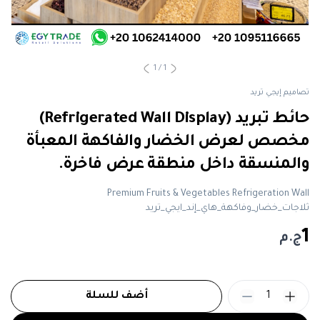
1
/
1
تصاميم إيجي تريد
حائط تبريد (Refrigerated Wall Display)
مخصص لعرض الخضار والفاكهة المعبأة
والمنسقة داخل منطقة عرض فاخرة.
Premium Fruits & Vegetables Refrigeration Wall
ثلاجات_خضار_وفاكهة_هاي_إند_ايجي_تريد
1
ج.م
1
أضف للسلة