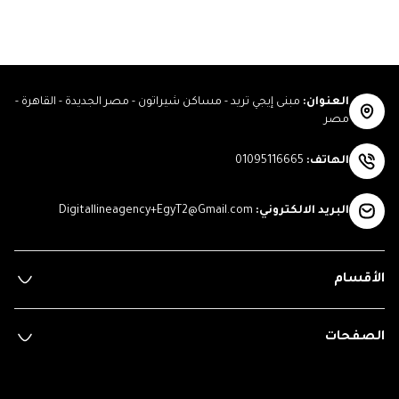
العنوان
:
مبنى إيجي تريد - مساكن شيراتون - مصر الجديدة - القاهرة -
مصر
الهاتف
:
01095116665
البريد الالكتروني
:
Digitallineagency+EgyT2@Gmail.com
الأقسام
الصفحات