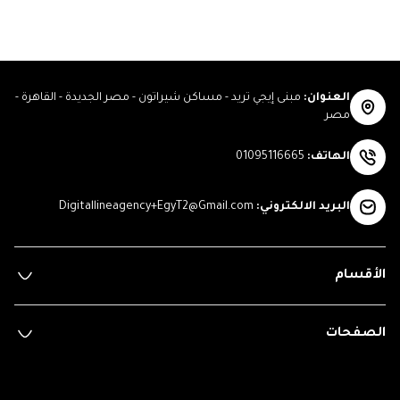
العنوان
:
مبنى إيجي تريد - مساكن شيراتون - مصر الجديدة - القاهرة -
مصر
الهاتف
:
01095116665
البريد الالكتروني
:
Digitallineagency+EgyT2@Gmail.com
الأقسام
الصفحات