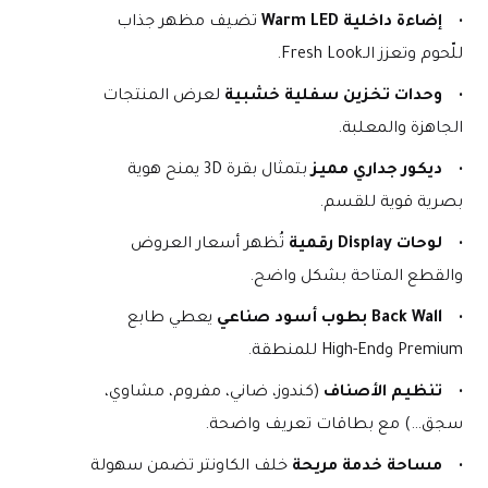
إضاءة داخلية Warm LED
 تضيف مظهر جذاب 
للّحوم وتعزز الـFresh Look.
وحدات تخزين سفلية خشبية
 لعرض المنتجات 
الجاهزة والمعلبة.
ديكور جداري مميز
 بتمثال بقرة 3D يمنح هوية 
بصرية قوية للقسم.
لوحات Display رقمية
 تُظهر أسعار العروض 
والقطع المتاحة بشكل واضح.
Back Wall بطوب أسود صناعي
 يعطي طابع 
Premium وHigh-End للمنطقة.
تنظيم الأصناف
 (كندوز، ضاني، مفروم، مشاوي، 
سجق…) مع بطاقات تعريف واضحة.
مساحة خدمة مريحة
 خلف الكاونتر تضمن سهولة 