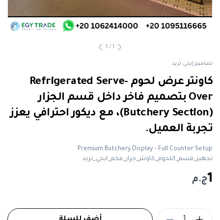
1
/
1
تصاميم إيجي تريد
كاونتر عرض لحوم Refrigerated Serve-
Over بتصميم فاخر داخل قسم الجزار
(Butchery Section)، مع ديكور احترافي يعزز
تجربة العميل.
Premium Butchery Display – Full Counter Setup
تجهيز_قسم_اللحوم_كاونتر_جزار_فخم_ايجي_تريد
1
ج.م
1
أضف للسلة