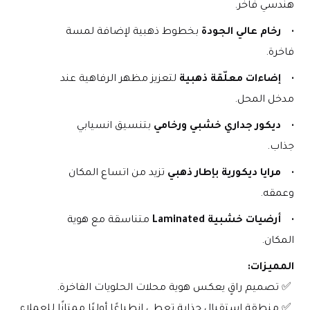
هندسي فاخر.
رخام عالي الجودة
 بخطوط ذهبية لإضافة لمسة 
فاخرة.
إضاءات معلّقة ذهبية
 لتعزيز مظهر الرفاهية عند 
مدخل المحل.
ديكور جداري خشبي ورخامي
 بتنسيق انسيابي 
جذاب.
مرايا ديكورية بإطار ذهبي
 تزيد من اتساع المكان 
وعمقه.
أرضيات خشبية Laminated
 متناسقة مع هوية 
المكان.
المميزات:
 ✅ تصميم راقٍ يعكس هوية محلات الحلويات الفاخرة.
 ✅ منطقة استقبال جذابة تعطي انطباعًا أوليًا ممتازًا للعملاء.