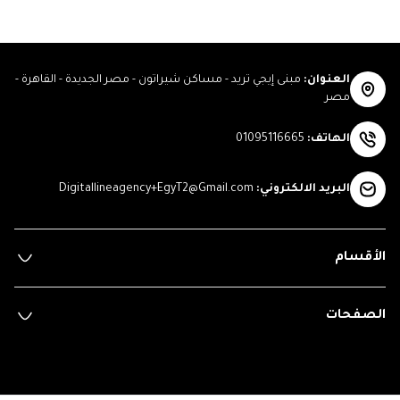
العنوان
:
مبنى إيجي تريد - مساكن شيراتون - مصر الجديدة - القاهرة -
مصر
الهاتف
:
01095116665
البريد الالكتروني
:
Digitallineagency+EgyT2@Gmail.com
الأقسام
الصفحات