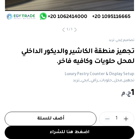
1
/
1
تصاميم إيجي تريد
تجهيز منطقة الكاشير والديكور الداخلي
لمحل حلويات وكافيه فاخر.
Luxury Pastry Counter & Display Setup
تجهيز_محل_حلويات_راقي_ايجي_تريد
1
ج.م
1
أضف للسلة
اضغط هنا للشراء