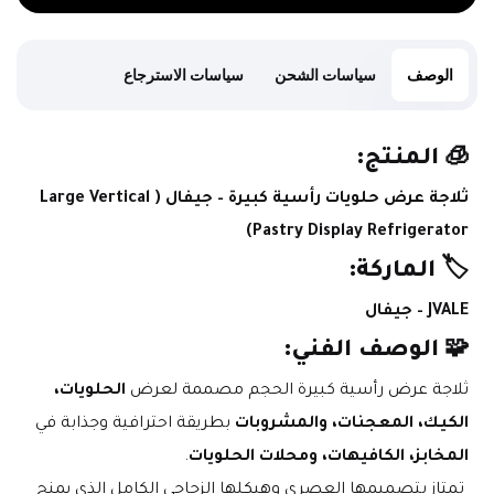
الوصف
سياسات الشحن
سياسات الاسترجاع
🧊 
المنتج:
ثلاجة عرض حلويات رأسية كبيرة – جيفال (Large Vertical 
Pastry Display Refrigerator)
🏷️ 
الماركة:
JVALE – جيفال
🧩 
الوصف الفني:
ثلاجة عرض رأسية كبيرة الحجم مصممة لعرض 
الحلويات، 
الكيك، المعجنات، والمشروبات
 بطريقة احترافية وجذابة في 
المخابز، الكافيهات، ومحلات الحلويات
.
 تمتاز بتصميمها العصري وهيكلها الزجاجي الكامل الذي يمنح 