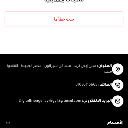
منتجات
مشابهة
حدث خطأ ما
العنوان
:
مبنى إيجي تريد - مساكن شيراتون - مصر الجديدة - القاهرة -
مصر
الهاتف
:
01095116665
البريد الالكتروني
:
Digitallineagency+EgyT2@Gmail.com
الأقسام