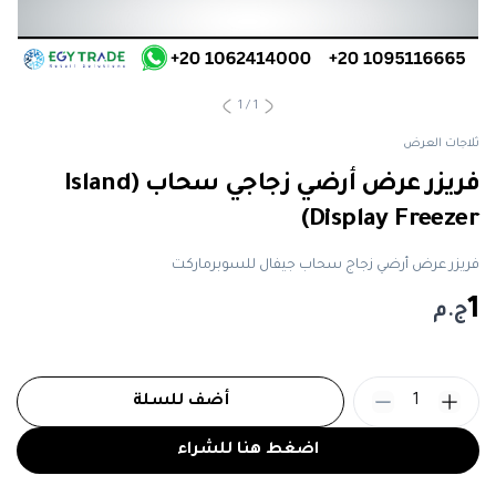
1
/
1
ثلاجات العرض
فريزر عرض أرضي زجاجي سحاب (Island
Display Freezer)
فريزر عرض أرضي زجاج سحاب جيفال للسوبرماركت
1
ج.م
1
أضف للسلة
اضغط هنا للشراء