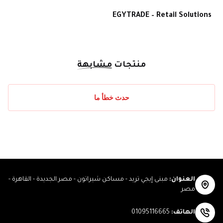
EGYTRADE – Retail Solutions
منتجات
مشابهة
حدث خطأ ما
العنوان
:
مبنى إيجي تريد - مساكن شيراتون - مصر الجديدة - القاهرة -
مصر
الهاتف
:
01095116665