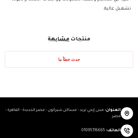
تشغيل عالية.
منتجات
مشابهة
حدث خطأ ما
العنوان
:
مبنى إيجي تريد - مساكن شيراتون - مصر الجديدة - القاهرة -
مصر
الهاتف
:
01095116665