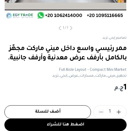
1
/
1
تصاميم إيجي تريد
ممر رئيسي واسع داخل ميني ماركت مجهّز
بالكامل بأرفف عرض معدنية وأرفف جانبية.
Full Aisle Layout – Compact Mini Market
تجهيز_ميني_ماركت_مسارات_عرض_ايجي_تريد
1
ج.م
1
أضف للسلة
اضغط هنا للشراء