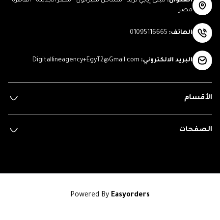
العنوان
:
مبنى إيجي تريد - مساكن شيراتون - مصر الجديدة - القاهرة -
مصر
الهاتف
:
01095116665
البريد الالكتروني
:
Digitallineagency+EgyT2@Gmail.com
الأقسام
الصفحات
Powered By
Easyorders