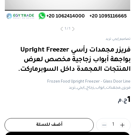
1
/
1
تصاميم إيجي تريد
فريزر مجمدات رأسي Upright Freezer
بواجهة أبواب زجاجية مخصص لعرض
المنتجات المجمدة داخل السوبرماركت.
Frozen Food Upright Freezer – Glass Door Line
فريزر_مجمدات_ابواب_زجاج_ايجي_تريد
1
ج.م
1
أضف للسلة