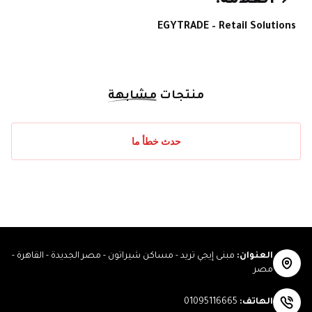
📌 العلامة:
EGYTRADE – Retail Solutions
منتجات
مشابهة
حدث خطأ ما
العنوان
:
مبنى إيجي تريد - مساكن شيراتون - مصر الجديدة - القاهرة -
مصر
الهاتف
:
01095116665