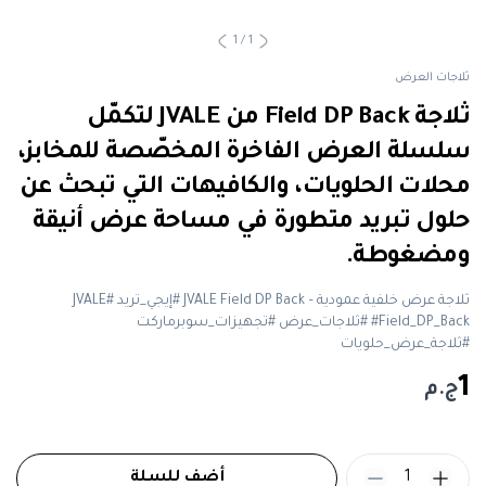
1
/
1
ثلاجات العرض
ثلاجة Field DP Back من JVALE لتكمّل
سلسلة العرض الفاخرة المخصّصة للمخابز،
محلات الحلويات، والكافيهات التي تبحث عن
حلول تبريد متطورة في مساحة عرض أنيقة
ومضغوطة.
ثلاجة عرض خلفية عمودية – JVALE Field DP Back #إيجي_تريد #JVALE
#Field_DP_Back #ثلاجات_عرض #تجهيزات_سوبرماركت
#ثلاجة_عرض_حلويات
1
ج.م
1
أضف للسلة