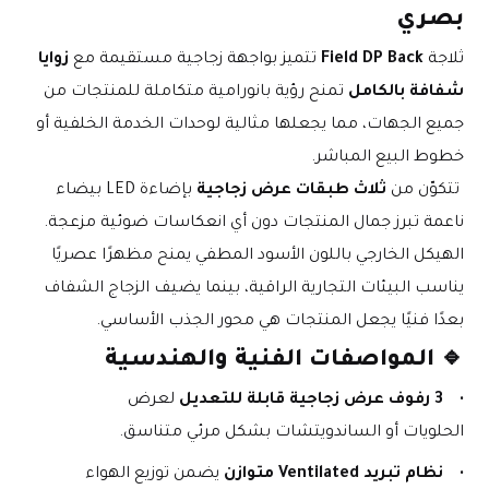
بصري
ثلاجة 
Field DP Back
 تتميز بواجهة زجاجية مستقيمة مع 
زوايا 
شفافة بالكامل
 تمنح رؤية بانورامية متكاملة للمنتجات من 
جميع الجهات، مما يجعلها مثالية لوحدات الخدمة الخلفية أو 
خطوط البيع المباشر.
 تتكوّن من 
ثلاث طبقات عرض زجاجية
 بإضاءة LED بيضاء 
ناعمة تبرز جمال المنتجات دون أي انعكاسات ضوئية مزعجة.
الهيكل الخارجي باللون الأسود المطفي يمنح مظهرًا عصريًا 
يناسب البيئات التجارية الراقية، بينما يضيف الزجاج الشفاف 
بعدًا فنيًا يجعل المنتجات هي محور الجذب الأساسي.
🔹 
المواصفات الفنية والهندسية
3 رفوف عرض زجاجية قابلة للتعديل
 لعرض 
الحلويات أو الساندويتشات بشكل مرئي متناسق.
نظام تبريد Ventilated متوازن
 يضمن توزيع الهواء 