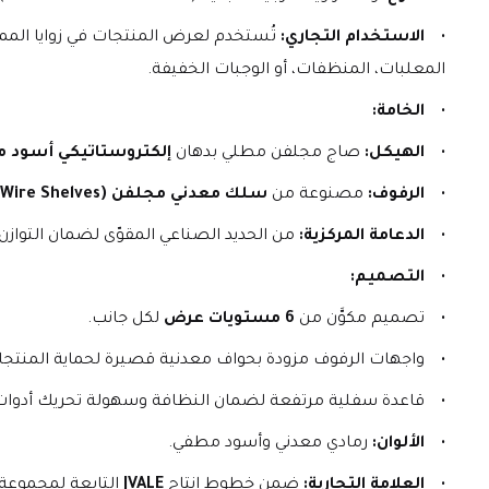
الاستخدام التجاري:
 تُستخدم لعرض المنتجات في زوايا المم
المعلبات، المنظفات، أو الوجبات الخفيفة.
الخامة:
الهيكل:
 صاج مجلفن مطلي بدهان 
إلكتروستاتيكي أسود 
الرفوف:
 مصنوعة من 
سلك معدني مجلفن (Wire Shelves)
الدعامة المركزية:
 من الحديد الصناعي المقوّى لضمان التوازن 
التصميم:
تصميم مكوَّن من 
6 مستويات عرض
 لكل جانب.
واجهات الرفوف مزودة بحواف معدنية قصيرة لحماية المنتجات 
قاعدة سفلية مرتفعة لضمان النظافة وسهولة تحريك أدوات
الألوان:
 رمادي معدني وأسود مطفي.
العلامة التجارية:
 ضمن خطوط إنتاج 
JVALE
 التابعة لمجموعة 