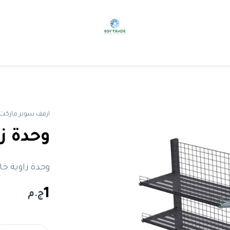
ارفف سوبر ماركت
وحدة ز
وحدة زاوية خ
1
ج.م