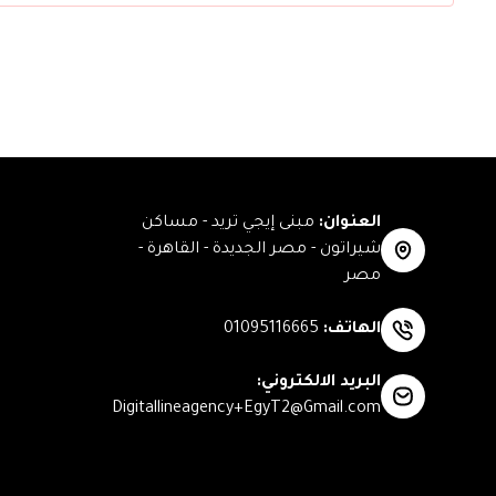
العنوان
:
مبنى إيجي تريد - مساكن
شيراتون - مصر الجديدة - القاهرة -
مصر
الهاتف
:
01095116665
البريد الالكتروني
:
Digitallineagency+EgyT2@Gmail.com