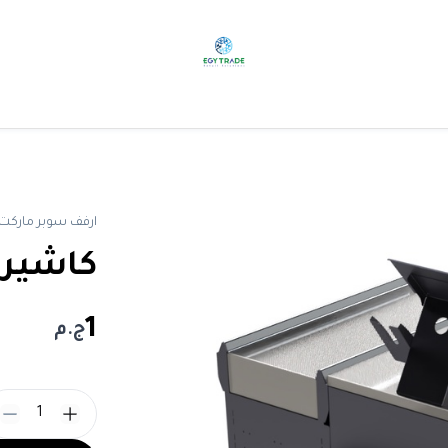
ارفف سوبر ماركت
كاشير
1
ج.م
1