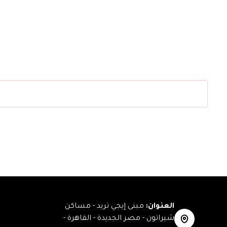
العنوان
:
مبنى إيجي تريد - مساكن
شيراتون - مصر الجديدة - القاهرة -