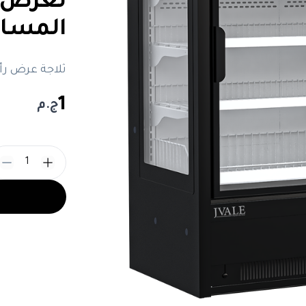
لعرض ا
المساحا
ثلاجة عرض رأسية بابين – م
1
ج.م
1