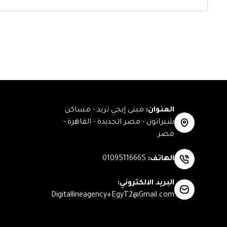
العنوان
:
مبنى إيجي تريد - مساكن
شيراتون - مصر الجديدة - القاهرة -
مصر
الهاتف
:
01095116665
البريد الالكتروني
:
Digitallineagency+EgyT2@Gmail.com