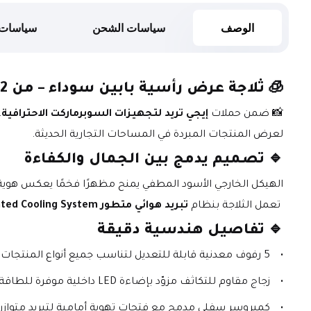
الوصف
سياسات الشحن
سياسات 
🧊 
ثلاجة عرض رأسية بابين سوداء – من JVALE | Erebus Sofia 2
📸 ضمن حملات 
إيجي تريد لتجهيزات السوبرماركت الاحترافية
،
لعرض المنتجات المبردة في المساحات التجارية الحديثة.
🔹 
تصميم يدمج بين الجمال والكفاءة
الهيكل الخارجي الأسود المطفي يمنح مظهرًا فخمًا يعكس هوية الم
 تعمل الثلاجة بنظام 
تبريد هوائي متطور Ventilated Cooling System
🔹 
تفاصيل هندسية دقيقة
5 رفوف معدنية قابلة للتعديل لتناسب جميع أنواع المنتجات (مشروبات – ألبان – لحوم مغلفة).
زجاج مقاوم للتكاثف مزوّد بإضاءة LED داخلية موفرة للطاقة.
كمبروسر سفلي مدمج مع فتحات تهوية أمامية لتبريد متوازن