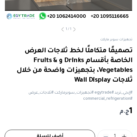
1
/
1
تجهيزات سوبر ماركت
تصميمًا متكاملًا لخط ثلاجات العرض
الخاصة بأقسام Drinks و Fruits &
Vegetables، بتجهيزات واضحة من خلال
ثلاجات Wall Display
#إيجي_تريد #egytrade #تجهيزات_سوبرماركت #ثلاجات_عرض
#commercial_refrigeration
1
ج.م
1
أضف للسلة