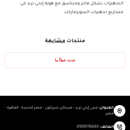
التجهيزات بشكل فاخر ومتناسق مع هوية إيجي تريد في 
مشاريع تجهيزات السوبرماركت.
منتجات
مشابهة
حدث خطأ ما
العنوان
:
مبنى إيجي تريد - مساكن شيراتون - مصر الجديدة - القاهرة -
مصر
الهاتف
:
01095116665