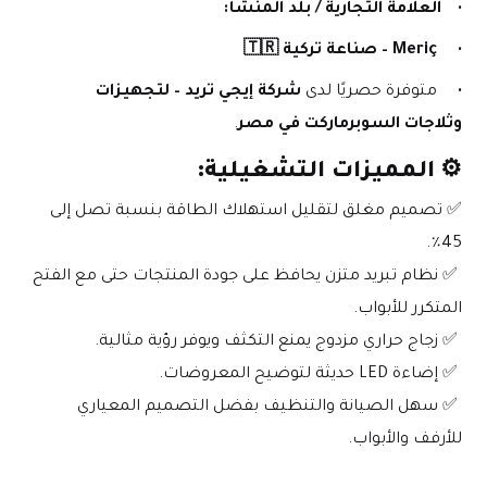
العلامة التجارية / بلد المنشأ:
Meriç – صناعة تركية 🇹🇷
 متوفرة حصريًا لدى 
شركة إيجي تريد – لتجهيزات 
وثلاجات السوبرماركت في مصر
.
⚙️ 
المميزات التشغيلية:
✅ تصميم مغلق لتقليل استهلاك الطاقة بنسبة تصل إلى 
45٪.
 ✅ نظام تبريد متزن يحافظ على جودة المنتجات حتى مع الفتح 
المتكرر للأبواب.
 ✅ زجاج حراري مزدوج يمنع التكثف ويوفر رؤية مثالية.
 ✅ إضاءة LED حديثة لتوضيح المعروضات.
 ✅ سهل الصيانة والتنظيف بفضل التصميم المعياري 
للأرفف والأبواب.