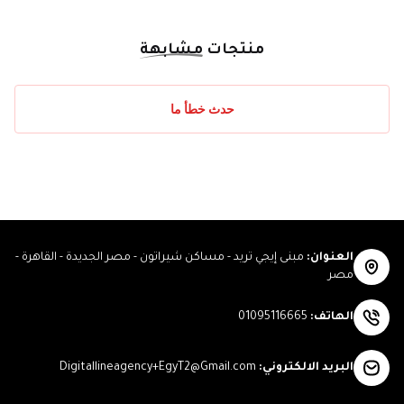
منتجات
مشابهة
حدث خطأ ما
العنوان
:
مبنى إيجي تريد - مساكن شيراتون - مصر الجديدة - القاهرة -
مصر
الهاتف
:
01095116665
البريد الالكتروني
:
Digitallineagency+EgyT2@Gmail.com