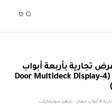
Search
n cart, view bag
رض تجارية بأربعة أبواب
زجاجية (4-Door Multideck Display
جهيز سوبرماركت