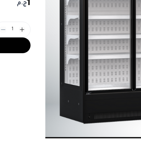
1
ج.م
1