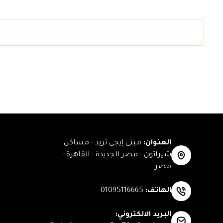
العنوان
:
مبنى إيجي تريد - مساكن
شيراتون - مصر الجديدة - القاهرة -
مصر
الهاتف
:
01095116665
البريد الالكتروني
: