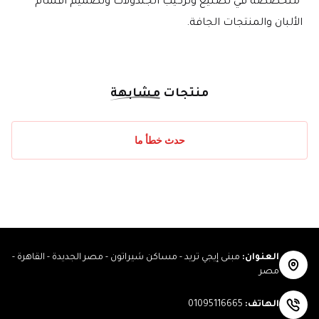
 متخصصة في تصنيع وتركيب الجندولات وتصميم أقسام 
الألبان والمنتجات الجافة.
منتجات
مشابهة
حدث خطأ ما
العنوان
:
مبنى إيجي تريد - مساكن شيراتون - مصر الجديدة - القاهرة -
مصر
الهاتف
:
01095116665