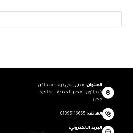
العنوان
:
مبنى إيجي تريد - مساكن
شيراتون - مصر الجديدة - القاهرة -
مصر
الهاتف
:
01095116665
البريد الالكتروني
: