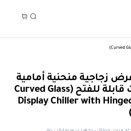
Search
n cart, view bag
عرض زجاجية منحنية أمامية
بفتحات قابلة للفتح (Curved Glass
Display Chiller with Hinge
ج منحنٍ جيفال – تجهيز سوبرماركت راقٍ