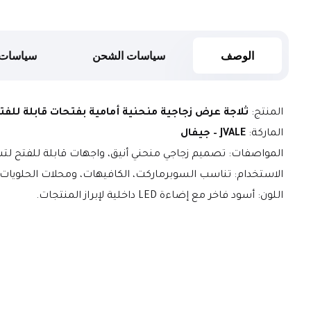
الوصف
سياسات الشحن
سياسات 
المنتج: 
ثلاجة عرض زجاجية منحنية أمامية بفتحات قابلة للفتح (d Glass Display Chiller with Hinged Front Panels
الماركة: 
JVALE – جيفال
المواصفات: تصميم زجاجي منحني أنيق، واجهات قابلة للفتح لتسه
الاستخدام: تناسب السوبرماركت، الكافيهات، ومحلات الحلويات.
اللون: أسود فاخر مع إضاءة LED داخلية لإبراز المنتجات.