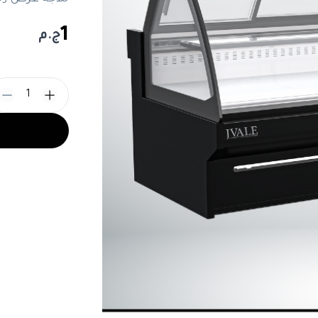
1
ج.م
1