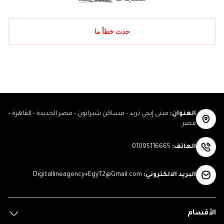
حدث خطأ ما
العنوان
:
مبنى إيجي تريد - مساكن شيراتون - مصر الجديدة - القاهرة -
مصر
الهاتف
:
01095116665
البريد الالكتروني
:
Digitallineagency+EgyT2@Gmail.com
الأقسام