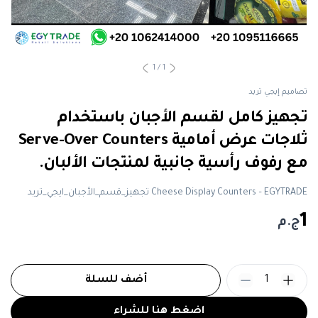
1
/
1
تصاميم إيجي تريد
تجهيز كامل لقسم الأجبان باستخدام
ثلاجات عرض أمامية Serve-Over Counters
مع رفوف رأسية جانبية لمنتجات الألبان.
Cheese Display Counters – EGYTRADE تجهيز_قسم_الأجبان_ايجي_تريد
1
ج.م
1
أضف للسلة
اضغط هنا للشراء