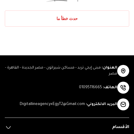
حدث خطأ ما
العنوان
:
مبنى إيجي تريد - مساكن شيراتون - مصر الجديدة - القاهرة -
مصر
الهاتف
:
01095116665
البريد الالكتروني
:
Digitallineagency+EgyT2@Gmail.com
الأقسام