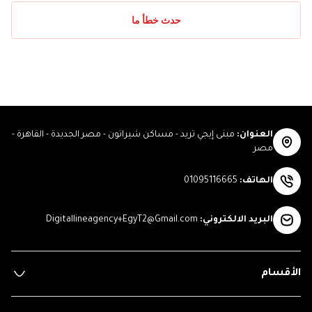
حدث خطأ ما
العنوان
:
مبنى إيجي تريد - مساكن شيراتون - مصر الجديدة - القاهرة -
مصر
الهاتف
:
01095116665
البريد الالكتروني
:
Digitallineagency+EgyT2@Gmail.com
الأقسام