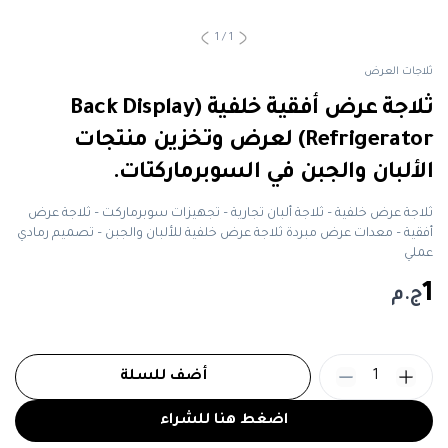
1
/
1
ثلاجات العرض
ثلاجة عرض أفقية خلفية (Back Display
Refrigerator) لعرض وتخزين منتجات
الألبان والجبن في السوبرماركتات.
ثلاجة عرض خلفية – ثلاجة ألبان تجارية – تجهيزات سوبرماركت – ثلاجة عرض
أفقية – معدات عرض مبردة ثلاجة عرض خلفية للألبان والجبن – تصميم رمادي
عملي
1
ج.م
1
أضف للسلة
اضغط هنا للشراء