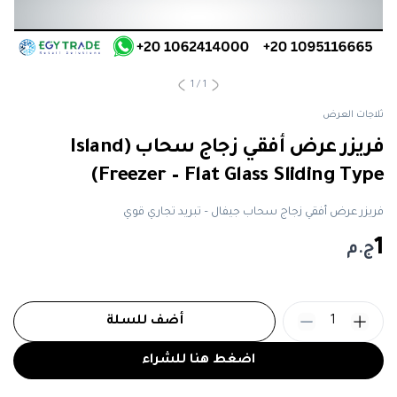
1
/
1
ثلاجات العرض
فريزر عرض أفقي زجاج سحاب (Island
Freezer – Flat Glass Sliding Type)
فريزر عرض أفقي زجاج سحاب جيفال – تبريد تجاري قوي
1
ج.م
1
أضف للسلة
اضغط هنا للشراء