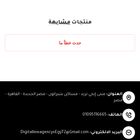
منتجات
مشابهة
حدث خطأ ما
العنوان
:
مبنى إيجي تريد - مساكن شيراتون - مصر الجديدة - القاهرة -
مصر
الهاتف
:
01095116665
البريد الالكتروني
:
Digitallineagency+EgyT2@Gmail.com