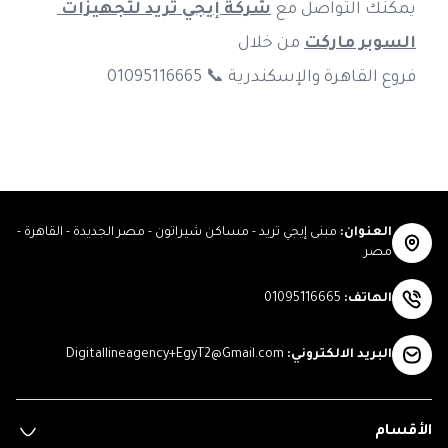
يمكنك التواصل مع 
شركة إيجي تريد لتجهيزات 
السوبر ماركت
 من خلال
فروع القاهرة والإسكندرية 📞 01095116665
العنوان
:
مبنى إيجي تريد - مساكن شيراتون - مصر الجديدة - القاهرة -
مصر
الهاتف
:
01095116665
البريد الالكتروني
:
Digitallineagency+EgyT2@Gmail.com
الأقسام